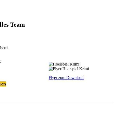
lles Team
berei.
:
Flyer zum Download
ren