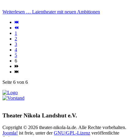
Weiterlesen … Laientheater mit neuen Ambitionen
1
2
3
4
5
6
Seite 6 von 6
Theater Nikola Landshut e.V.
Copyright © 2026 theater-nikola-la.de. Alle Rechte vorbehalten.
Joomla!
ist freie, unter der
GNU/GPL-Lizenz
veröffentlichte